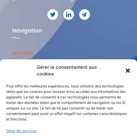
Navigation
Activités
Actualités
Gérer le consentement aux
Ressources
cookies
Qui sommes-nous
Choisir votre formation
Pour offrir les meilleures expériences, nous utilisons des technologies
Trouver votre centre
telles que les cookies pour stocker et/ou accéder aux informations des
appareils. Le fait de consentir à ces technologies nous permettra de
traiter des données telles que le comportement de navigation ou les ID
Confidentialité
uniques sur ce site. Le fait de ne pas consentir ou de retirer son
consentement peut avoir un effet négatif sur certaines caractéristiques
et fonctions.
Mentions légales
Gérer les services
Cookies