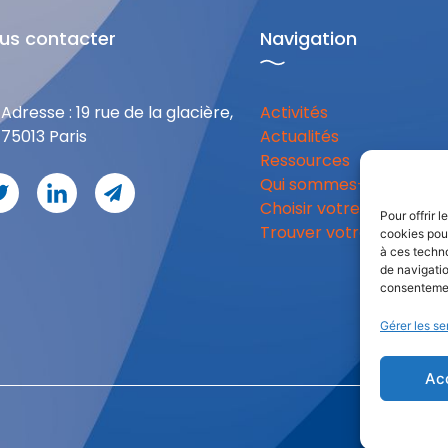
us contacter
Navigation
Adresse : 19 rue de la glacière,
Activités
75013 Paris
Actualités
Ressources
Qui sommes-nous
Choisir votre formation
Pour offrir 
Trouver votre centre
cookies pour
à ces techn
de navigatio
consentement
Gérer les se
Ac