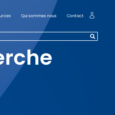
urces
Qui sommes nous
Contact
herche